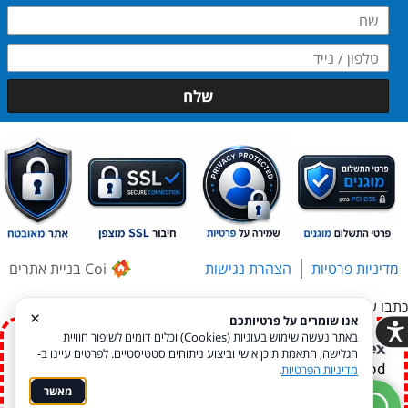
שלח
מדיניות פרטיות
הצהרת נגישות
Coi בניית אתרים
כתבו עלינו בגוגל..
×
אנו שומרים על פרטיותכם
באתר נעשה שימוש בעוגיות (Cookies) וכלים דומים לשיפור חוויית
הגלישה, התאמת תוכן אישי וביצוע ניתוחים סטטיסטיים. לפרטים עיינו ב-
Unfortunately, the 7-day trial period
מדיניות הפרטיות
.
has expired.
Check our subscription
מאשר
plans! >>